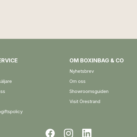
RVICE
OM BOXINBAG & CO
Nyhetsbrev
säljare
Om oss
oss
Showroomsguiden
Visit Örestrand
giftspolicy