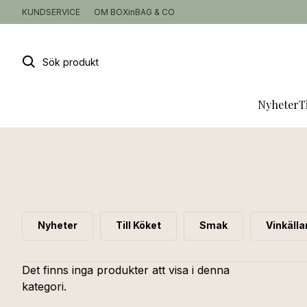
KUNDSERVICE
OM BOXinBAG & CO
Sök
produkt
Nyheter
T
Nyheter
Till Köket
Smak
Vinkälla
Det finns inga produkter att visa i denna
kategori.