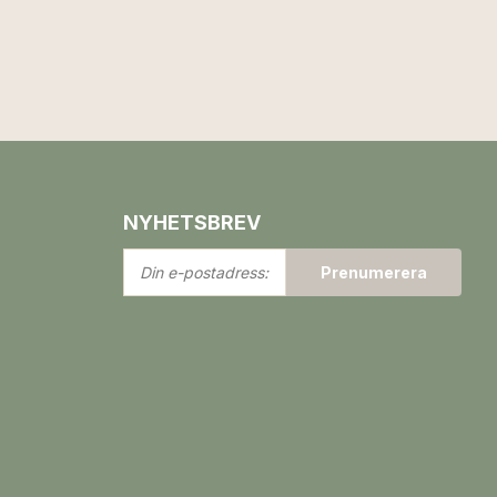
NYHETSBREV
Din
Prenumerera
e-
postadress: