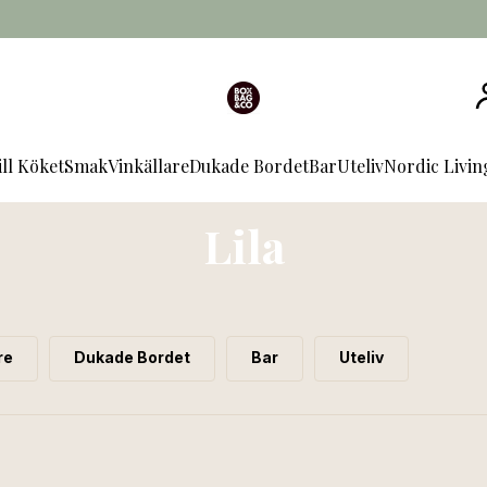
ill Köket
Smak
Vinkällare
Dukade Bordet
Bar
Uteliv
Nordic Livi
Lila
re
Dukade Bordet
Bar
Uteliv