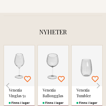
NYHETER
Venezia
Venezia
Venezia
Vinglas 51
Ballongglas
Tumbler
cl, 6-pack
58 cl, 6-
glas 50 cl,
Finns i lager
Finns i lager
Finns i lager