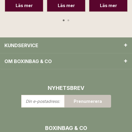
pack
6-pack
Läs mer
Läs mer
Läs mer
KUNDSERVICE
OM BOXINBAG & CO
NYHETSBREV
Din
Prenumerera
e-
postadress:
BOXINBAG & CO