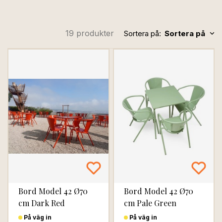
precision som alltid, erbjuder denna klassiker en perfekt
balans mellan funktion, hållbarhet och skönhet.
Idag pryder ORIGINAL-stolen terrasser på fem
19 produkter
Sortera på:
Sortera på
kontinenter – en symbol för äkta portugisisk design som
håller generation efter generation.
Bord Model 42 Ø70
Bord Model 42 Ø70
cm Dark Red
cm Pale Green
På väg in
På väg in