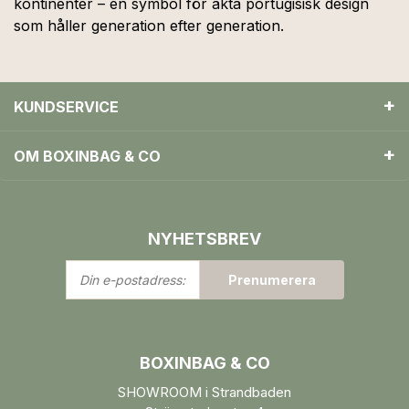
kontinenter – en symbol för äkta portugisisk design
som håller generation efter generation.
KUNDSERVICE
OM BOXINBAG & CO
NYHETSBREV
Din
Prenumerera
e-
postadress:
BOXINBAG & CO
SHOWROOM i Strandbaden