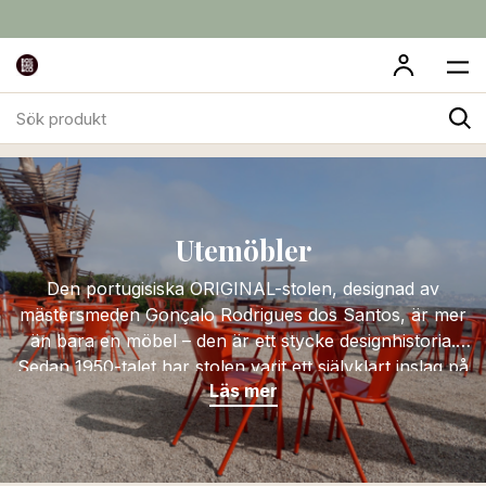
Sök
Uteliv
Utemöbler
produkt
Utemöbler
Den portugisiska ORIGINAL-stolen, designad av
mästersmeden Gonçalo Rodrigues dos Santos, är mer
än bara en möbel – den är ett stycke designhistoria.
Sedan 1950-talet har stolen varit ett självklart inslag på
Läs mer
Portugals terrasser, kaféer och uteserveringar – känd
för sin robusta konstruktion, komfort och tidlösa
estetik.
Tillverkad i Portugal med samma hantverk och