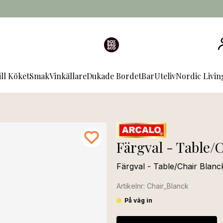
ill Köket
Smak
Vinkällare
Dukade Bordet
Bar
Uteliv
Nordic Livi
Färgval - Table/
Färgval - Table/Chair Blanck
Artikelnr: Chair_Blanck
På väg in