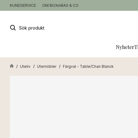
KUNDSERVICE
OM BOXinBAG & CO
Sök
produkt
Nyheter
T
Uteliv
Utemöbler
Färgval - Table/Chair Blanck