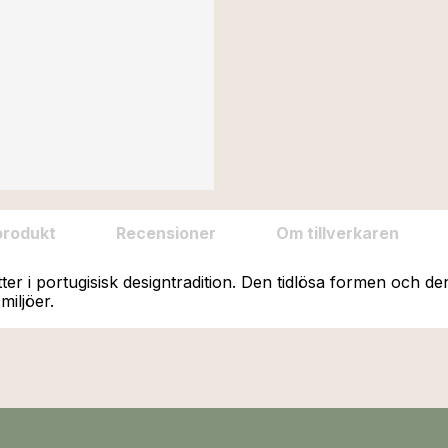
produkt
Recensioner
Om tillverkaren
ter i portugisisk designtradition. Den tidlösa formen och den
miljöer.