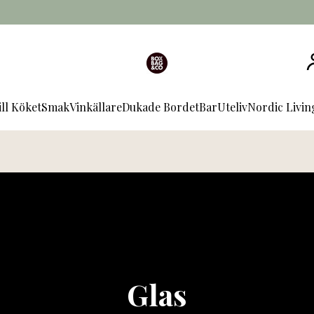
ill Köket
Smak
Vinkällare
Dukade Bordet
Bar
Uteliv
Nordic Livi
Glas