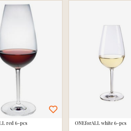
L red 6-pcs
ONEforALL white 6-pcs