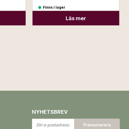
Finns i lager
Läs mer
NYHETSBREV
Din
Prenumerera