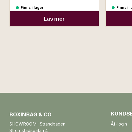
Finns i lager
Finns i 
Läs mer
KUNDSE
BOXINBAG & CO
SHOWROOM i Strandbaden
Åf-login
Strömstadsgatan 4