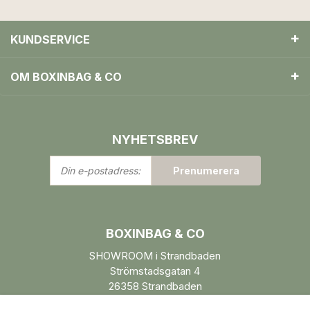
KUNDSERVICE
OM BOXINBAG & CO
NYHETSBREV
Din
Prenumerera
e-
postadress:
BOXINBAG & CO
SHOWROOM i Strandbaden
Strömstadsgatan 4
26358 Strandbaden
Öppettider enl. ÖK.