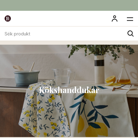
Sök
Till Köket
Kökshanddukar
produkt
Kökshanddukar