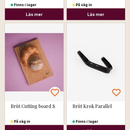
Finns i lager
På väg in
Läs mer
Läs mer
Brût Cutting board S
Brût Krok Parallel
På väg in
Finns i lager