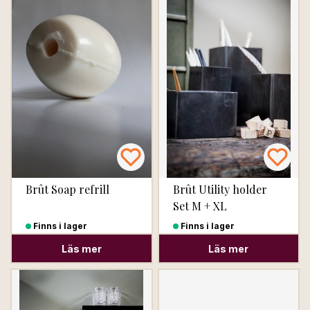
Brût Soap refrill
Brût Utility holder
Set M + XL
Finns i lager
Finns i lager
Läs mer
Läs mer