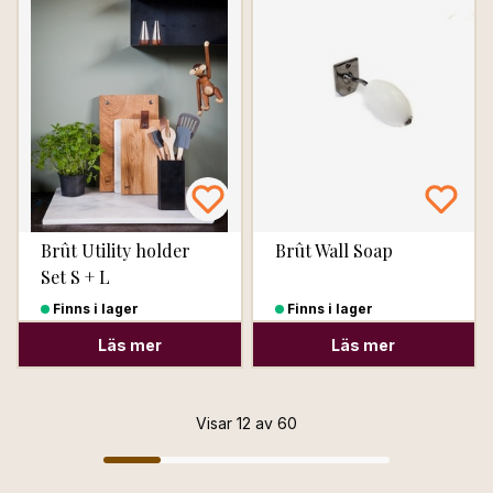
Brût Utility holder
Brût Wall Soap
Set S + L
Finns i lager
Finns i lager
Läs mer
Läs mer
Visar 12 av 60