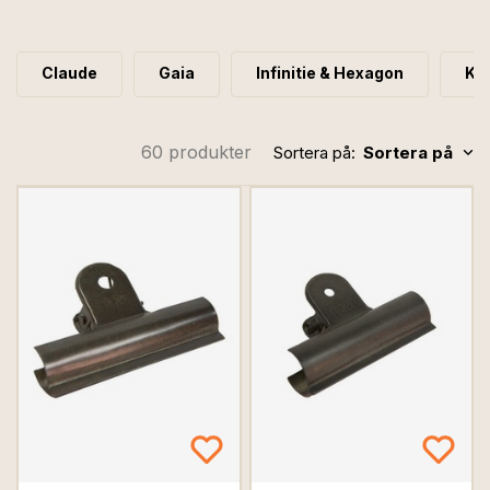
dryckesartiklar. När du ser våra mönster vet du att det
är vi.
Claude
Gaia
Infinitie & Hexagon
Kö
60 produkter
Sortera på:
Sortera på