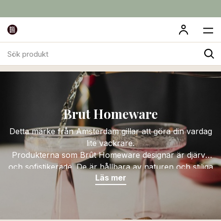
Sök
Dukade Bordet
Brut Homeware
produkt
Brut Homeware
Detta märke från Amsterdam gillar att göra din vardag
lite vackrare.
Produkterna som Brût Homeware designar är djärva
och sofistikerade. De är hållbara av naturen och stiliga
Läs mer
till sin design. Där det är möjligt används återvunnet
material och plastförpackningar används endast när
produktsäkerheten kräver detta. Produkterna sträcker
sig från ett ostronkit till vaser och eleganta