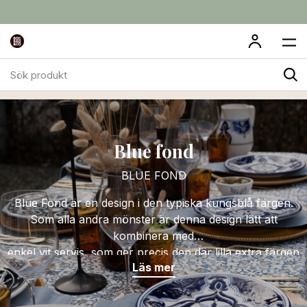
Sök
Dukade Bordet
Dishes & Deco
Blue fond
produkt
Blue fond
BLUE FOND
Blue Fond är en design i den typiska kungsblå färgen.
Som alla andra mönster är denna design lätt att
kombinera med
enkel vit servis, som ger precis den där lilla extra färgen
Läs mer
till ett vackert dukat bord.