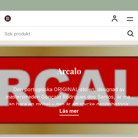
Sök
Arcalo
produkt
Arcalo
Den portugisiska ORIGINAL-stolen, designad av
mästersmeden Gonçalo Rodrigues dos Santos, är mer
än bara en möbel – den är ett stycke designhistoria.
Läs mer
Sedan 1950-talet har stolen varit ett självklart inslag på
Portugals terrasser, kaféer och uteserveringar – känd
för sin robusta konstruktion, komfort och tidlösa
estetik.