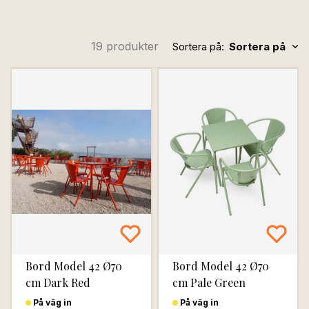
Tillverkad i Portugal med samma hantverk och
precision som alltid, erbjuder denna klassiker en perfekt
balans mellan funktion, hållbarhet och skönhet.
19 produkter
Sortera på:
Sortera på
Idag pryder ORIGINAL-stolen terrasser på fem
kontinenter – en symbol för äkta portugisisk design som
håller generation efter generation.
Bord Model 42 Ø70
Bord Model 42 Ø70
cm Dark Red
cm Pale Green
På väg in
På väg in