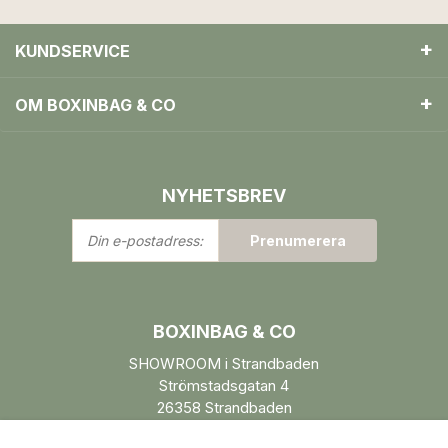
KUNDSERVICE
OM BOXINBAG & CO
NYHETSBREV
Din
Prenumerera
e-
postadress:
BOXINBAG & CO
SHOWROOM i Strandbaden
Strömstadsgatan 4
26358 Strandbaden
Öppettider enl. ÖK.