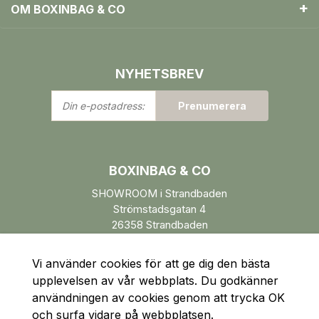
OM BOXINBAG & CO
NYHETSBREV
Din
Prenumerera
e-
postadress:
BOXINBAG & CO
SHOWROOM i Strandbaden
Strömstadsgatan 4
26358 Strandbaden
Öppettider enl. ÖK.
Vi använder cookies för att ge dig den bästa
upplevelsen av vår webbplats. Du godkänner
användningen av cookies genom att trycka OK
och surfa vidare på webbplatsen.