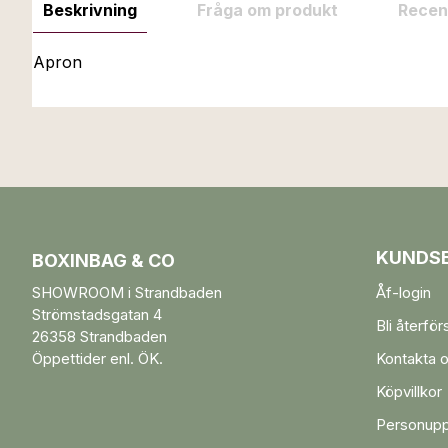
Beskrivning
Fråga om produkt
Recen
Apron
KUNDSE
BOXINBAG & CO
SHOWROOM i Strandbaden
Åf-login
Strömstadsgatan 4
Bli återför
26358 Strandbaden
Öppettider enl. ÖK.
Kontakta 
Köpvillkor
Personupp