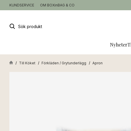
KUNDSERVICE
OM BOXinBAG & CO
Sök
produkt
Nyheter
T
Till Köket
Förkläden / Grytunderlägg
Apron