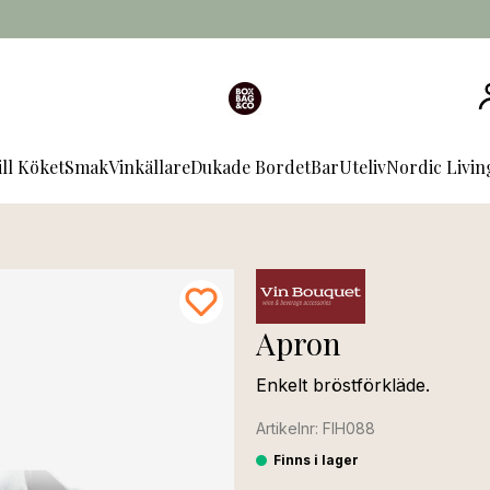
ill Köket
Smak
Vinkällare
Dukade Bordet
Bar
Uteliv
Nordic Livi
Apron
Enkelt bröstförkläde.
Artikelnr: FIH088
Finns i lager