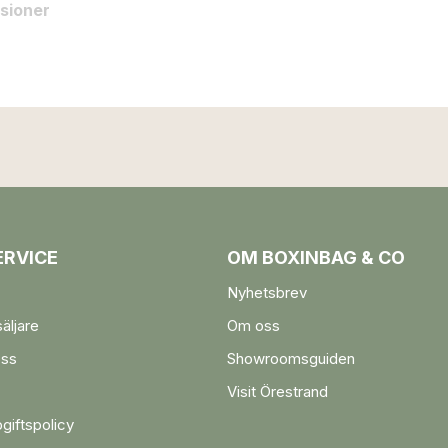
sioner
RVICE
OM BOXINBAG & CO
Nyhetsbrev
säljare
Om oss
oss
Showroomsguiden
Visit Örestrand
giftspolicy