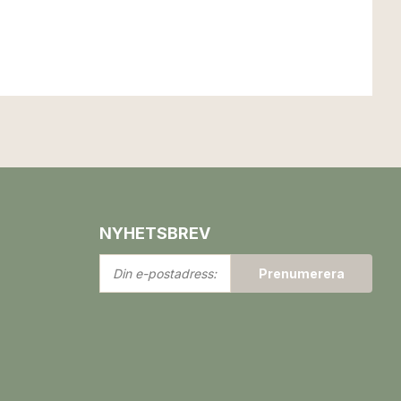
NYHETSBREV
Din
Prenumerera
e-
postadress: