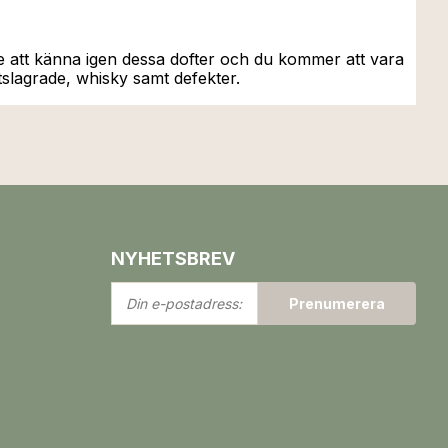
nne att känna igen dessa dofter och du kommer att vara
atslagrade, whisky samt defekter.
NYHETSBREV
Din
Prenumerera
e-
postadress: