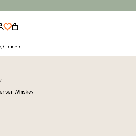
ng Concept
y
ssenser Whiskey