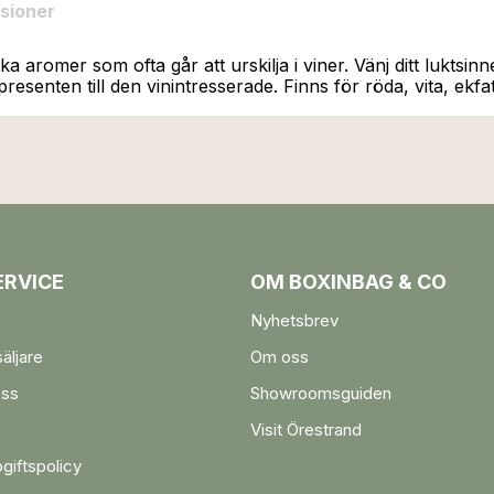
sioner
a aromer som ofta går att urskilja i viner. Vänj ditt luktsi
resenten till den vinintresserade. Finns för röda, vita, ekf
RVICE
OM BOXINBAG & CO
Nyhetsbrev
säljare
Om oss
oss
Showroomsguiden
Visit Örestrand
giftspolicy