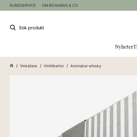
KUNDSERVICE
OM BOXinBAG & CO
Sök
produkt
Nyheter
T
Vinkällare
Vintillbehör
Aromabar whisky