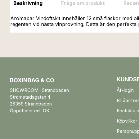
Beskrivning
Fråga om produkt
Recen
Aromabar Vindoftskit innehåller 12 små flaskor med olik
regenten vid nästa vinprovning. Detta är den perfekta p
KUNDSE
BOXINBAG & CO
SHOWROOM i Strandbaden
Åf-login
Strömstadsgatan 4
Bli återför
26358 Strandbaden
Öppettider enl. ÖK.
Kontakta 
Köpvillkor
Personupp