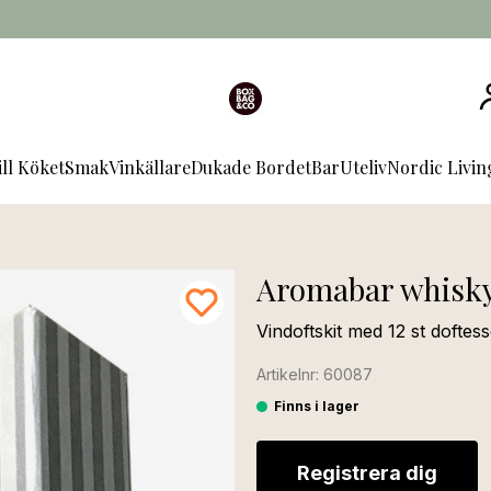
ill Köket
Smak
Vinkällare
Dukade Bordet
Bar
Uteliv
Nordic Livi
Aromabar whisk
Vindoftskit med 12 st dofte
Artikelnr: 60087
Finns i lager
Registrera dig