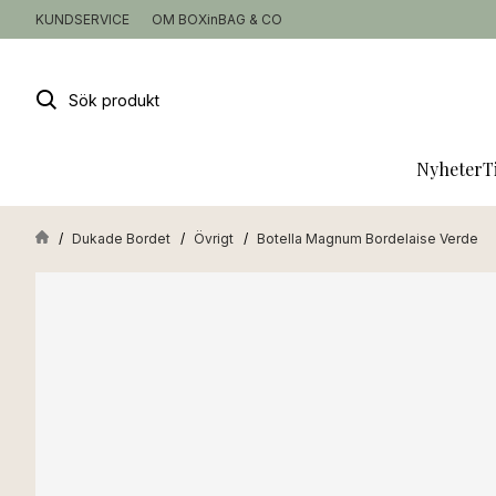
KUNDSERVICE
OM BOXinBAG & CO
Sök
produkt
Nyheter
T
Dukade Bordet
Övrigt
Botella Magnum Bordelaise Verde