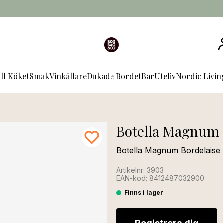
ill Köket
Smak
Vinkällare
Dukade Bordet
Bar
Uteliv
Nordic Livi
Botella Magnum 
Botella Magnum Bordelaise 
Artikelnr: 3903
EAN-kod: 8412487032900
Finns i lager
Registrera dig