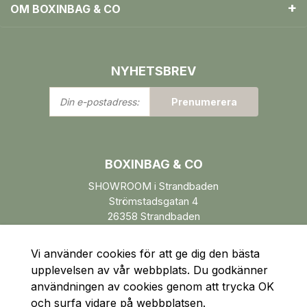
OM BOXINBAG & CO
NYHETSBREV
Din
Prenumerera
e-
postadress:
BOXINBAG & CO
SHOWROOM i Strandbaden
Strömstadsgatan 4
26358 Strandbaden
Öppettider enl. ÖK.
Vi använder cookies för att ge dig den bästa
upplevelsen av vår webbplats. Du godkänner
användningen av cookies genom att trycka OK
och surfa vidare på webbplatsen.