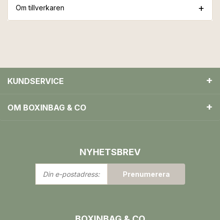
Om tillverkaren
KUNDSERVICE
OM BOXINBAG & CO
NYHETSBREV
Din
Prenumerera
e-
postadress:
BOXINBAG & CO