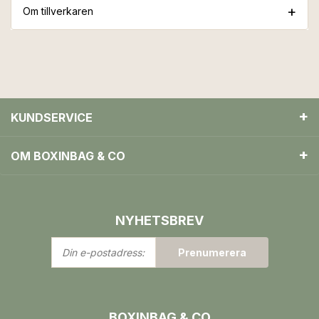
Om tillverkaren
KUNDSERVICE
OM BOXINBAG & CO
NYHETSBREV
Din
Prenumerera
e-
postadress:
BOXINBAG & CO