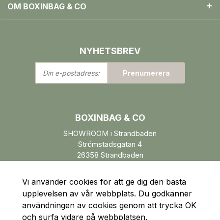
OM BOXINBAG & CO
NYHETSBREV
Din
Prenumerera
e-
postadress:
BOXINBAG & CO
SHOWROOM i Strandbaden
Strömstadsgatan 4
26358 Strandbaden
Öppettider enl. ÖK.
Vi använder cookies för att ge dig den bästa
upplevelsen av vår webbplats. Du godkänner
användningen av cookies genom att trycka OK
och surfa vidare på webbplatsen.