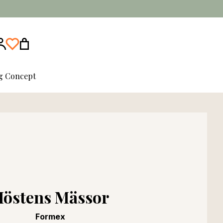
ng Concept
östens Mässor
Formex