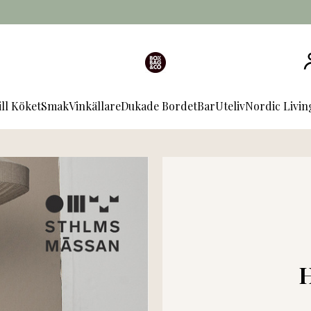
ill Köket
Smak
Vinkällare
Dukade Bordet
Bar
Uteliv
Nordic Livi
H