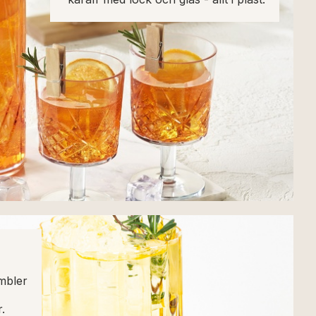
umbler
r.