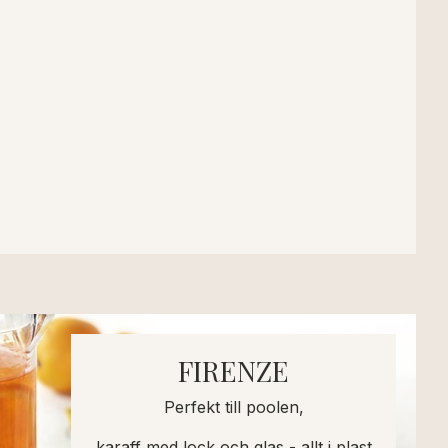
FIRENZE
Perfekt till poolen,
karaff med lock och glas - allt i plast.