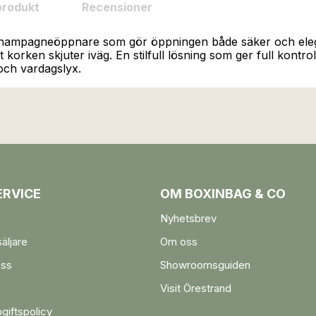
produkt
Recensioner
champagneöppnare som gör öppningen både säker och elega
t korken skjuter iväg. En stilfull lösning som ger full kont
 och vardagslyx.
RVICE
OM BOXINBAG & CO
Nyhetsbrev
säljare
Om oss
oss
Showroomsguiden
Visit Örestrand
giftspolicy