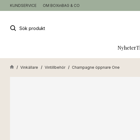
KUNDSERVICE
OM BOXinBAG & CO
Sök
produkt
Nyheter
T
Vinkällare
Vintillbehör
Champagne öppnare One