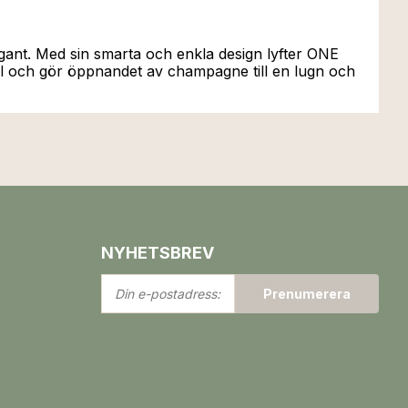
nt. Med sin smarta och enkla design lyfter ONE
roll och gör öppnandet av champagne till en lugn och
NYHETSBREV
Din
Prenumerera
e-
postadress: