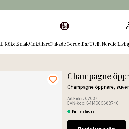
ill Köket
Smak
Vinkällare
Dukade Bordet
Bar
Uteliv
Nordic Livi
Champagne öppn
Champagne öppnare, suverän
Artikelnr: 67037
EAN-kod: 8414606688746
Finns i lager
Registrera dig