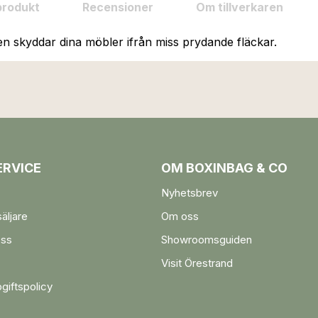
produkt
Recensioner
Om tillverkaren
n skyddar dina möbler ifrån miss prydande fläckar.
RVICE
OM BOXINBAG & CO
Nyhetsbrev
säljare
Om oss
oss
Showroomsguiden
Visit Örestrand
giftspolicy