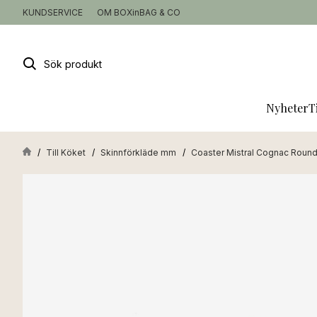
KUNDSERVICE
OM BOXinBAG & CO
Sök
produkt
Nyheter
T
Till Köket
Skinnförkläde mm
Coaster Mistral Cognac Roun