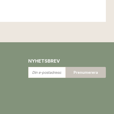
NYHETSBREV
Din
Prenumerera
e-
postadress: