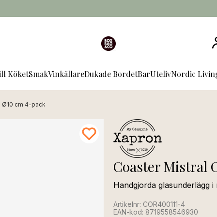
ill Köket
Smak
Vinkällare
Dukade Bordet
Bar
Uteliv
Nordic Livi
d Ø10 cm 4-pack
Coaster Mistral
Handgjorda glasunderlägg i 
Artikelnr: COR400111-4
EAN-kod: 8719558546930