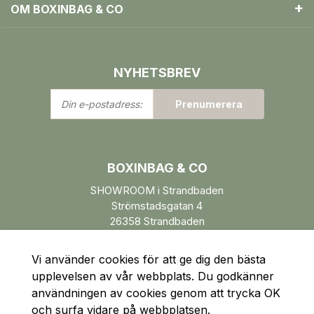
OM BOXINBAG & CO
NYHETSBREV
Din
Prenumerera
e-
postadress:
BOXINBAG & CO
SHOWROOM i Strandbaden
Strömstadsgatan 4
26358 Strandbaden
Öppettider enl. ÖK.
Vi använder cookies för att ge dig den bästa
upplevelsen av vår webbplats. Du godkänner
användningen av cookies genom att trycka OK
och surfa vidare på webbplatsen.