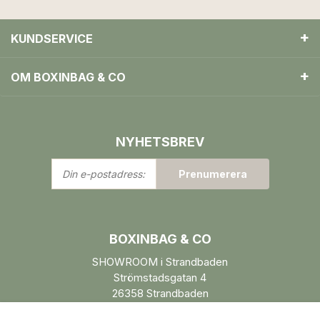
KUNDSERVICE
OM BOXINBAG & CO
NYHETSBREV
Din
Prenumerera
e-
postadress:
BOXINBAG & CO
SHOWROOM i Strandbaden
Strömstadsgatan 4
26358 Strandbaden
Öppettider enl. ÖK.