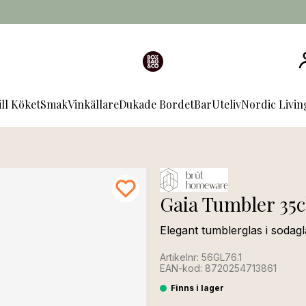
ill Köket
Smak
Vinkällare
Dukade Bordet
Bar
Uteliv
Nordic Livi
Gaia Tumbler 35c
Elegant tumblerglas i sodag
Artikelnr: 56GL76.1
EAN-kod: 8720254713861
Finns i lager