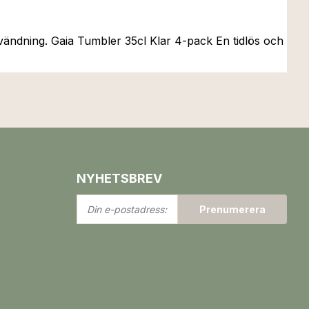
nvändning. Gaia Tumbler 35cl Klar 4-pack En tidlös och
NYHETSBREV
Din
Prenumerera
e-
postadress: