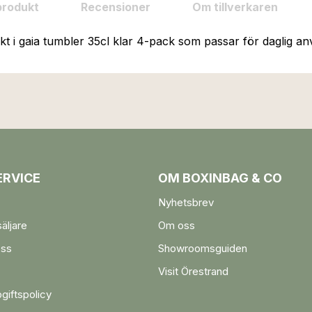
produkt
Recensioner
Om tillverkaren
kt i gaia tumbler 35cl klar 4-pack som passar för daglig a
RVICE
OM BOXINBAG & CO
Nyhetsbrev
säljare
Om oss
oss
Showroomsguiden
Visit Örestrand
giftspolicy