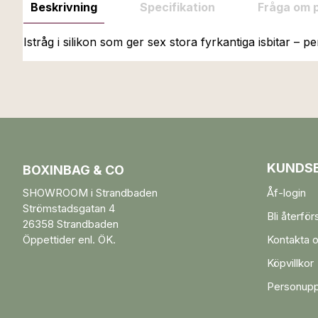
Beskrivning
Specifikation
Fråga om 
Istråg i silikon som ger sex stora fyrkantiga isbitar – 
KUNDSE
BOXINBAG & CO
SHOWROOM i Strandbaden
Åf-login
Strömstadsgatan 4
Bli återför
26358 Strandbaden
Öppettider enl. ÖK.
Kontakta 
Köpvillkor
Personupp