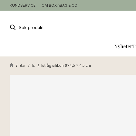
KUNDSERVICE
OM BOXinBAG & CO
Sök
produkt
Nyheter
T
Bar
Is
Istråg silikon 6x4,5 x 4,5 cm