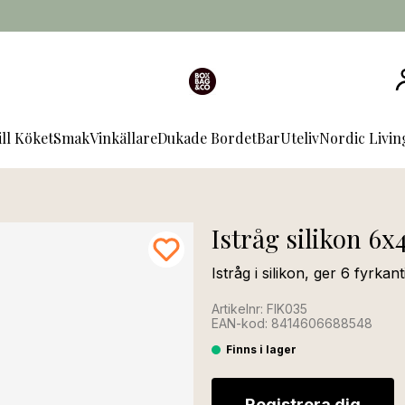
ill Köket
Smak
Vinkällare
Dukade Bordet
Bar
Uteliv
Nordic Livi
Istråg silikon 6x4
Istråg i silikon, ger 6 fyrkanti
Artikelnr: FIK035
EAN-kod: 8414606688548
Finns i lager
Registrera dig