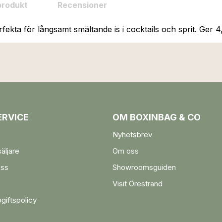
produkt
Recensioner
perfekta för långsamt smältande is i cocktails och sprit. Ger 
RVICE
OM BOXINBAG & CO
Nyhetsbrev
säljare
Om oss
oss
Showroomsguiden
Visit Örestrand
giftspolicy