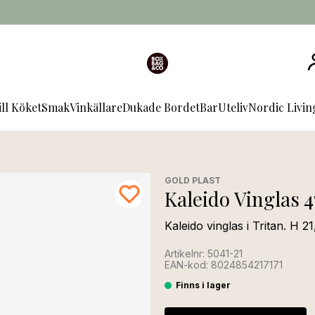
ill Köket
Smak
Vinkällare
Dukade Bordet
Bar
Uteliv
Nordic Livi
GOLD PLAST
Kaleido Vinglas 4
Kaleido vinglas i Tritan. H
Artikelnr: 5041-21
EAN-kod: 8024854217171
Finns i lager