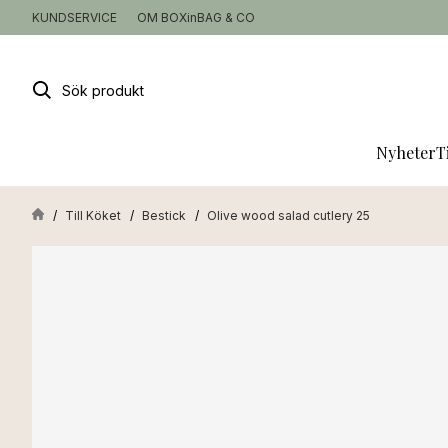
KUNDSERVICE
OM BOXinBAG & CO
Sök
produkt
Nyheter
T
Till Köket
Bestick
Olive wood salad cutlery 25