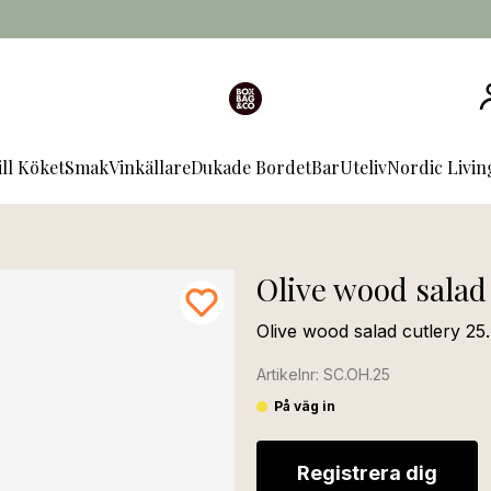
ill Köket
Smak
Vinkällare
Dukade Bordet
Bar
Uteliv
Nordic Livi
Olive wood salad 
Olive wood salad cutlery 25.
Artikelnr: SC.OH.25
På väg in
Registrera dig