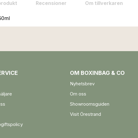
produkt
Recensioner
Om tillverkaren
250ml
RVICE
OM BOXINBAG & CO
Nyhetsbrev
säljare
Om oss
oss
Showroomsguiden
Visit Örestrand
giftspolicy