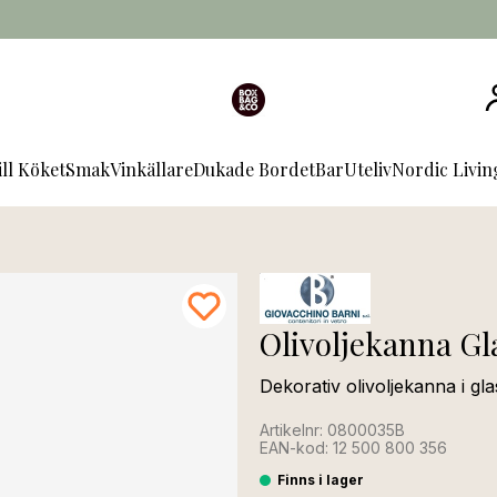
ill Köket
Smak
Vinkällare
Dukade Bordet
Bar
Uteliv
Nordic Livi
Olivoljekanna Gl
Dekorativ olivoljekanna i g
Artikelnr: 0800035B
EAN-kod: 12 500 800 356
Finns i lager