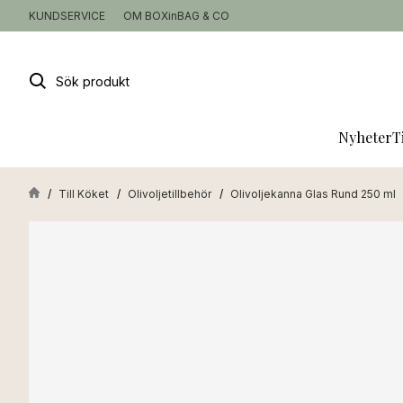
KUNDSERVICE
OM BOXinBAG & CO
Sök
produkt
Nyheter
T
Till Köket
Olivoljetillbehör
Olivoljekanna Glas Rund 250 ml