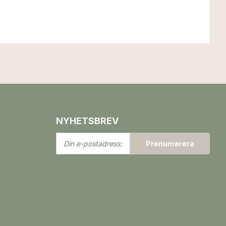
NYHETSBREV
Din
Prenumerera
e-
postadress: