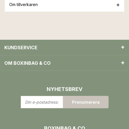
Om tillverkaren
KUNDSERVICE
OM BOXINBAG & CO
NYHETSBREV
Din
Prenumerera
e-
postadress:
BOXINBAG & CO