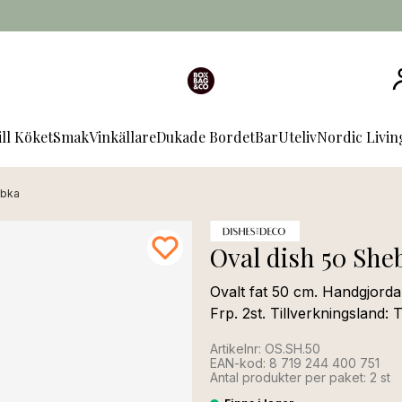
ill Köket
Smak
Vinkällare
Dukade Bordet
Bar
Uteliv
Nordic Livi
ebka
Oval dish 50 She
Ovalt fat 50 cm. Handgjorda
Frp. 2st. Tillverkningsland: 
Artikelnr: OS.SH.50
EAN-kod: 8 719 244 400 751
Antal produkter per paket: 2 st