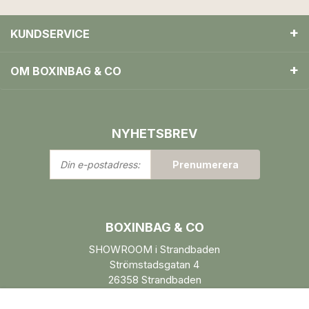
KUNDSERVICE
OM BOXINBAG & CO
NYHETSBREV
Din
Prenumerera
e-
postadress:
BOXINBAG & CO
SHOWROOM i Strandbaden
Strömstadsgatan 4
26358 Strandbaden
Öppettider enl. ÖK.