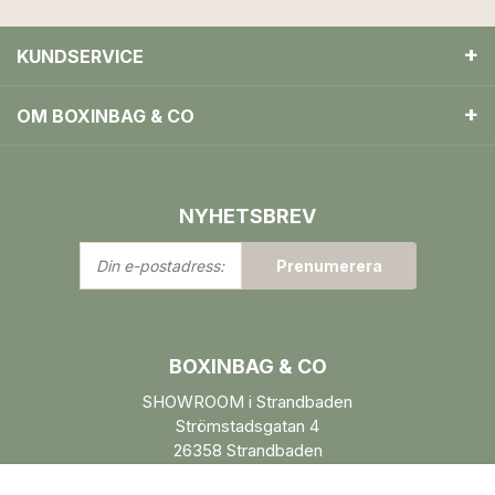
KUNDSERVICE
OM BOXINBAG & CO
NYHETSBREV
Din
Prenumerera
e-
postadress:
BOXINBAG & CO
SHOWROOM i Strandbaden
Strömstadsgatan 4
26358 Strandbaden
Öppettider enl. ÖK.