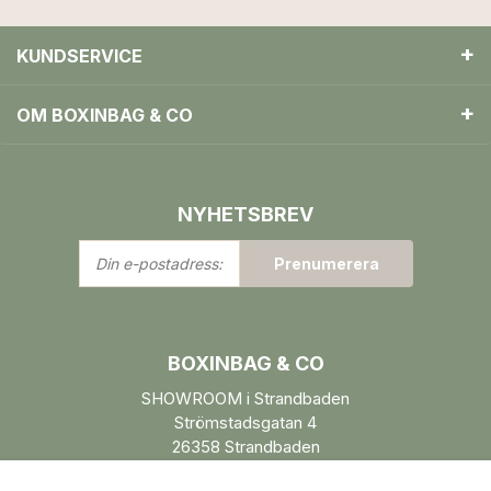
KUNDSERVICE
OM BOXINBAG & CO
NYHETSBREV
Din
Prenumerera
e-
postadress:
BOXINBAG & CO
SHOWROOM i Strandbaden
Strömstadsgatan 4
26358 Strandbaden
Öppettider enl. ÖK.