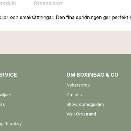
produkt
Recensioner
jor och smaksättningar. Den fina spridningen ger perfekt kon
RVICE
OM BOXINBAG & CO
Nyhetsbrev
säljare
Om oss
oss
Showroomsguiden
Visit Örestrand
giftspolicy