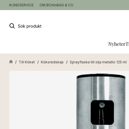
KUNDSERVICE
OM BOXinBAG & CO
Sök
produkt
Nyheter
T
Till Köket
Köksredskap
Sprayflaska till olja metallic 125 ml