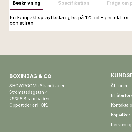
Beskrivning
Specifikation
Fråga om 
En kompakt sprayflaska i glas på 125 ml – perfekt för ol
och stilren.
KUNDSE
BOXINBAG & CO
SHOWROOM i Strandbaden
Åf-login
Strömstadsgatan 4
Bli återför
26358 Strandbaden
Öppettider enl. ÖK.
Kontakta 
Köpvillkor
Personupp