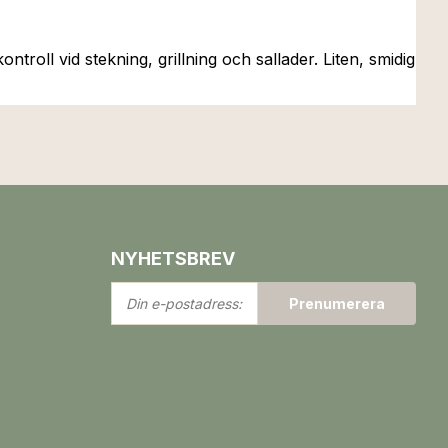
troll vid stekning, grillning och sallader. Liten, smidig
NYHETSBREV
Din
Prenumerera
e-
postadress: