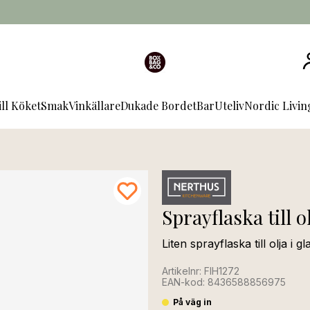
ill Köket
Smak
Vinkällare
Dukade Bordet
Bar
Uteliv
Nordic Livi
Sprayflaska till o
Liten sprayflaska till olja i 
Artikelnr: FIH1272
EAN-kod: 8436588856975
På väg in