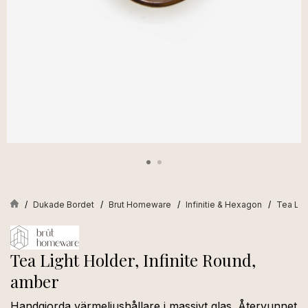
Dukade Bordet
Brut Homeware
Infinitie & Hexagon
Tea Lig
Tea Light Holder, Infinite Round,
amber
Handgjorda värmeljushållare i massivt glas. Återvunnet