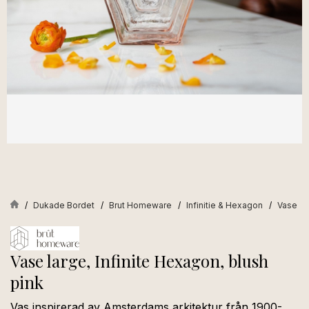
Dukade Bordet
Brut Homeware
Infinitie & Hexagon
Vase la
Vase large, Infinite Hexagon, blush
pink
Vas inspirerad av Amsterdams arkitektur från 1900-