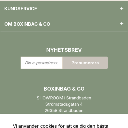
KUNDSERVICE
OM BOXINBAG & CO
NYHETSBREV
Din
Prenumerera
e-
postadress:
BOXINBAG & CO
SHOWROOM i Strandbaden
Strömstadsgatan 4
26358 Strandbaden
Öppettider enl. ÖK.
Vi använder cookies för att ge dig den bästa