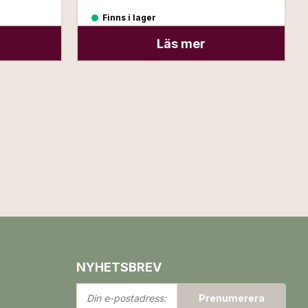
Finns i lager
Läs mer
NYHETSBREV
Din
Prenumerera