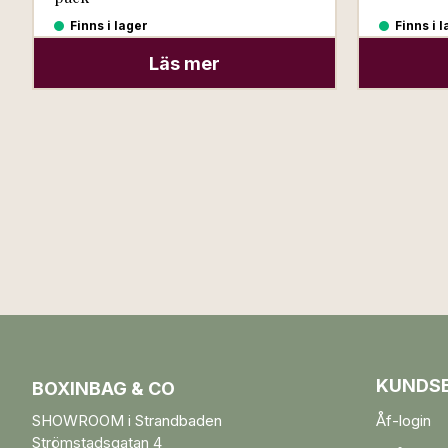
Finns i lager
Finns i 
Läs mer
KUNDSE
BOXINBAG & CO
SHOWROOM i Strandbaden
Åf-login
Strömstadsgatan 4