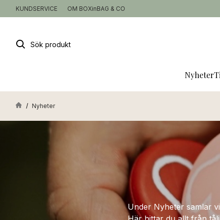
KUNDSERVICE
OM BOXinBAG & CO
Sök
produkt
Nyheter
T
Nyheter
Under Nyheter samlar vi 
Här hittar du allt från t