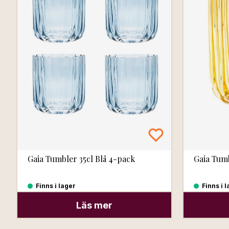
Gaia Tumbler 35cl Blå 4-pack
Gaia Tumb
Finns i lager
Finns i 
Läs mer