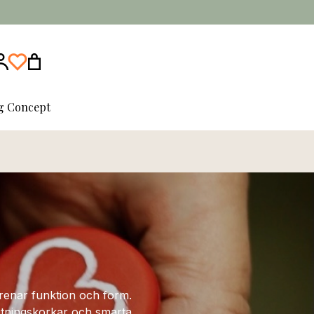
ng Concept
örenar funktion och form.
slutningskorkar och smarta