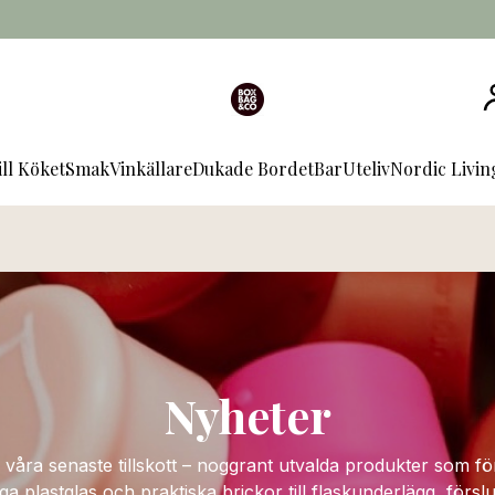
ill Köket
Smak
Vinkällare
Dukade Bordet
Bar
Uteliv
Nordic Livi
Nyheter
våra senaste tillskott – noggrant utvalda produkter som f
åliga plastglas och praktiska brickor till flaskunderlägg, för