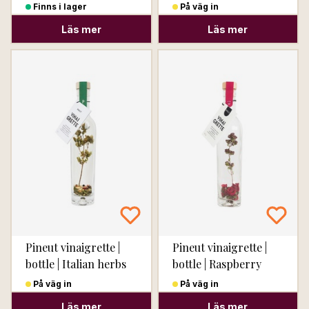
Orange Balance
colada
Finns i lager
På väg in
Läs mer
Läs mer
Pineut vinaigrette |
Pineut vinaigrette |
bottle | Italian herbs
bottle | Raspberry
Pomegranate Mint
På väg in
På väg in
Läs mer
Läs mer