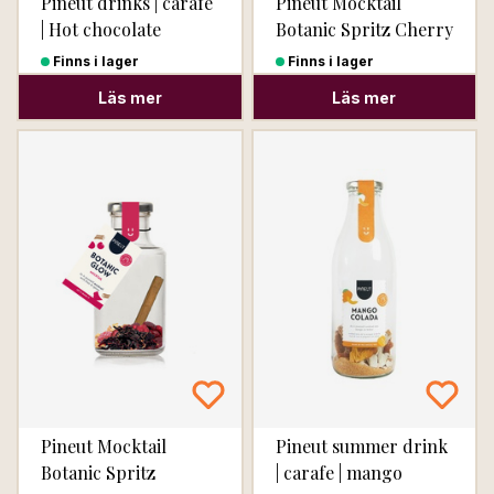
Pineut drinks | carafe
Pineut Mocktail
| Hot chocolate
Botanic Spritz Cherry
Glow
Finns i lager
Finns i lager
Läs mer
Läs mer
Pineut Mocktail
Pineut summer drink
Botanic Spritz
| carafe | mango