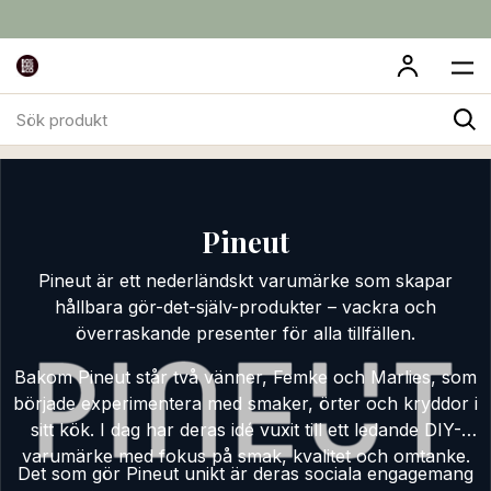
Sök
Pineut
produkt
Pineut
Pineut är ett nederländskt varumärke som skapar
hållbara gör-det-själv-produkter – vackra och
överraskande presenter för alla tillfällen.
Bakom Pineut står två vänner, Femke och Marlies, som
började experimentera med smaker, örter och kryddor i
sitt kök. I dag har deras idé vuxit till ett ledande DIY-
varumärke med fokus på smak, kvalitet och omtanke.
Det som gör Pineut unikt är deras sociala engagemang