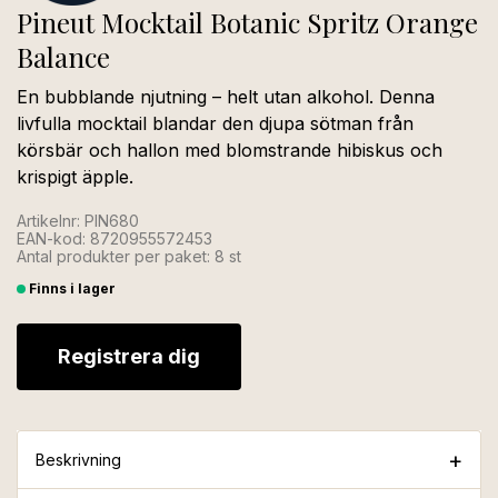
Pineut Mocktail Botanic Spritz Orange
Balance
En bubblande njutning – helt utan alkohol. Denna
livfulla mocktail blandar den djupa sötman från
körsbär och hallon med blomstrande hibiskus och
krispigt äpple.
Artikelnr: PIN680
EAN-kod: 8720955572453
Antal produkter per paket: 8 st
Finns i lager
Registrera dig
Beskrivning