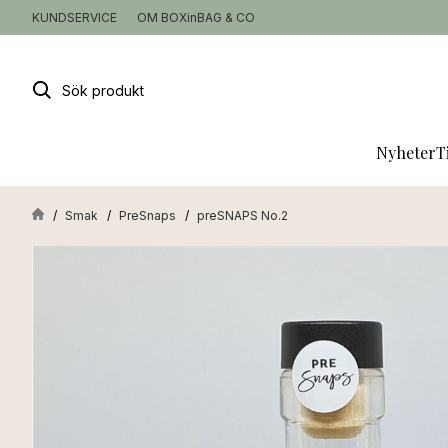
KUNDSERVICE
OM BOXinBAG & CO
Sök
produkt
Nyheter
T
Smak
PreSnaps
preSNAPS No.2