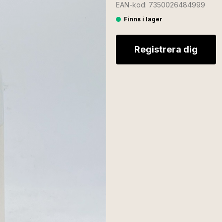
EAN-kod: 7350026484999
Finns i lager
Registrera dig