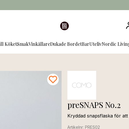
ill Köket
Smak
Vinkällare
Dukade Bordet
Bar
Uteliv
Nordic Livi
preSNAPS No.2
Kryddad snapsflaska för at
Artikelnr: PRES02