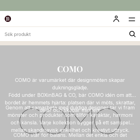
Sök
COMO
produkt
COMO
COMO är varumärket där designmöten skapar
dukningsglädje.
Född under BOXinBAG & CO, bär COMO idén om att
bordet är hemmets hjärta: platsen där vi möts, skrattar,
Genom att samarbeta med duktiga designer tar vi fram
delar och skapar minnen.
mönster och produkter som tillför karaktär, harmoni
och känsla. Varje kollektion bygger på ett samspel
mellan skandinavisk enkelhet och kreativt uttryck.
COMO står för balans. Mellan det enkla och det