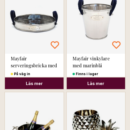
Mayfair
Mayfair vinkylare
serveringsbricka med
med marinblå
marinblå handtag
handtag
På väg in
Finns i lager
Läs mer
Läs mer