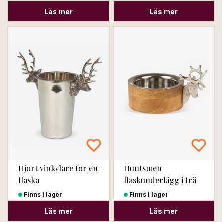
Läs mer
Läs mer
Hjort vinkylare för en
Huntsmen
flaska
flaskunderlägg i trä
med hjorthuvud
Finns i lager
Finns i lager
Läs mer
Läs mer