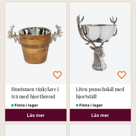
Huntsmen vinkylare i
Liten punschskål med
trä med hjorthuvud
hjortställ
Finns i lager
Finns i lager
Läs mer
Läs mer