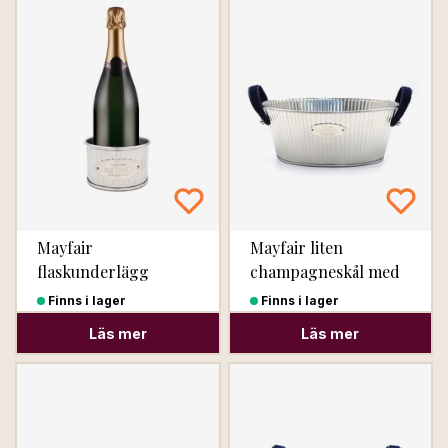
Mayfair
Mayfair liten
flaskunderlägg
champagneskål med
marinblå handtag
Finns i lager
Finns i lager
Läs mer
Läs mer