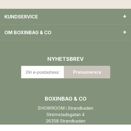
KUNDSERVICE
OM BOXINBAG & CO
NYHETSBREV
Din
Prenumerera
e-
postadress:
BOXINBAG & CO
SHOWROOM i Strandbaden
Strömstadsgatan 4
26358 Strandbaden
Öppettider enl. ÖK.