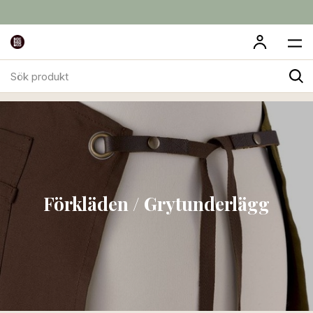
Sök
Till Köket
Förkläden / Grytunderlägg
produkt
Förkläden / Grytunderlägg