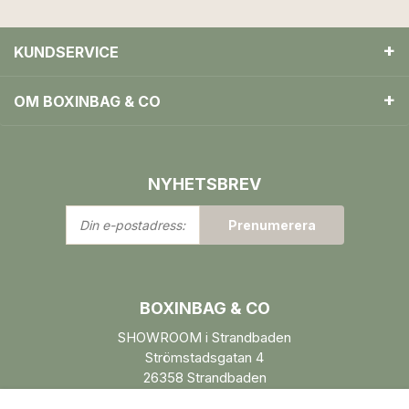
KUNDSERVICE
OM BOXINBAG & CO
NYHETSBREV
Din
Prenumerera
e-
postadress:
BOXINBAG & CO
SHOWROOM i Strandbaden
Strömstadsgatan 4
26358 Strandbaden
Öppettider enl. ÖK.