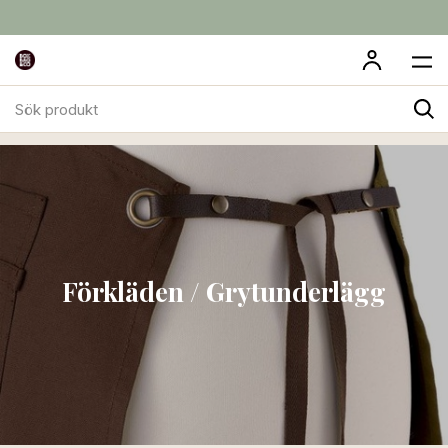
Sök
Till Köket
Förkläden / Grytunderlägg
produkt
Förkläden / Grytunderlägg