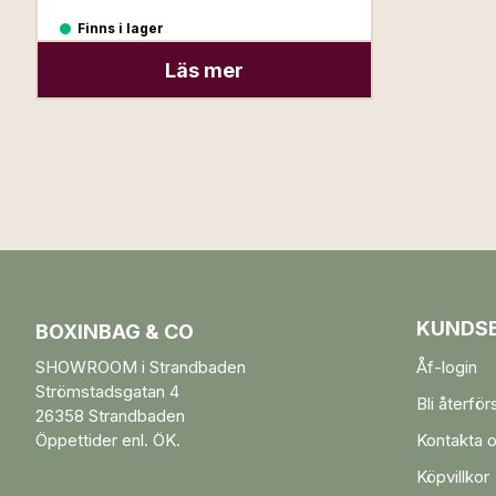
Finns i lager
Läs mer
KUNDSE
BOXINBAG & CO
SHOWROOM i Strandbaden
Åf-login
Strömstadsgatan 4
Bli återför
26358 Strandbaden
Öppettider enl. ÖK.
Kontakta 
Köpvillkor