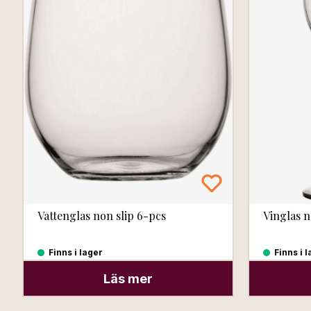
Vattenglas non slip 6-pcs
Vinglas n
Finns i lager
Finns i 
Läs mer