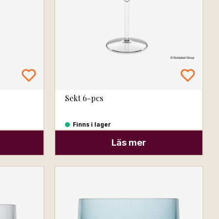
Sekt 6-pcs
Finns i lager
Läs mer