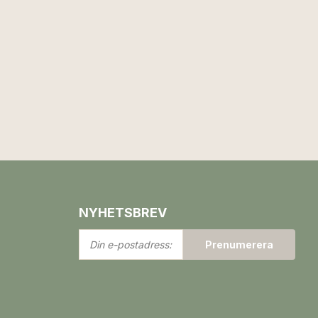
NYHETSBREV
Din
Prenumerera
e-
postadress: