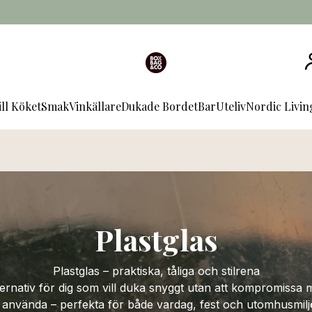
ill Köket
Smak
Vinkällare
Dukade Bordet
Bar
Uteliv
Nordic Livi
Plastglas
Plastglas – praktiska, tåliga och stilrena
lternativ för dig som vill duka snyggt utan att kompromissa m
 använda – perfekta för både vardag, fest och utomhusmil