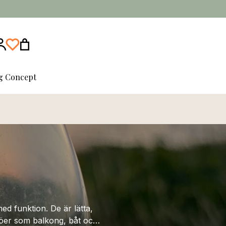
ng Concept
ed funktion. De är lätta,
jöer som balkong, båt och