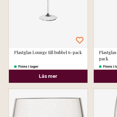
Plastglas Lounge till bubbel 6-pack
Plastglas
pack
Finns i lager
Finns i 
Läs mer