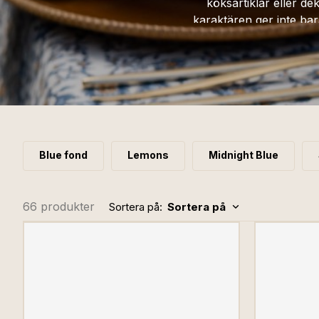
köksartiklar eller de
karaktären ger inte bara
interiör. L
Blue fond
Lemons
Midnight Blue
66 produkter
Sortera på:
Sortera på