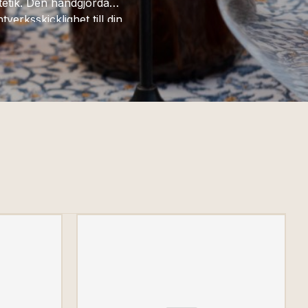
stetik. Den handgjorda
verksskicklighet till din
ersonlighet.