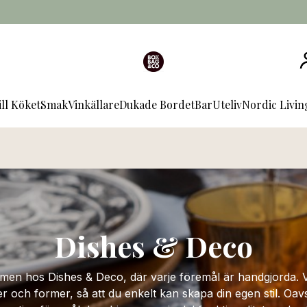
ill Köket
Smak
Vinkällare
Dukade Bordet
Bar
Uteliv
Nordic Livi
Dishes & Deco
en hos Dishes & Deco, där varje föremål är handgjorda. V
 och former, så att du enkelt kan skapa din egen stil. Oav