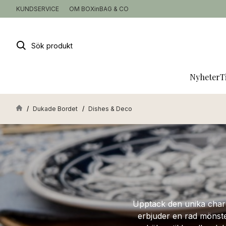
KUNDSERVICE
OM BOXinBAG & CO
Sök
produkt
Nyheter
T
Dukade Bordet
Dishes & Deco
Upptäck den unika charm
erbjuder en rad mönster