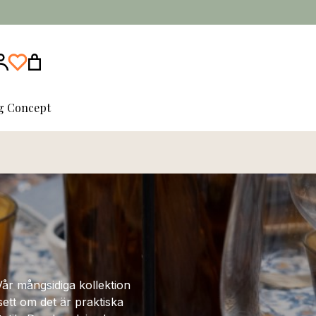
ng Concept
år mångsidiga kollektion
sett om det är praktiska