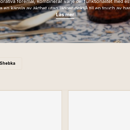
korativa föremål, kombinerar varje del funktionalitet med e
 en känsla av äkthet utan lägger också till en touch av hant
Läs mer
åt våra handgjorda skapelser berika ditt hem och spegla din p
Shebka