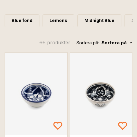
interiör. Låt våra handgjorda skapelser berika ditt hem
och spegla din personlighet.
Blue fond
Lemons
Midnight Blue
Sh
66 produkter
Sortera på:
Sortera på