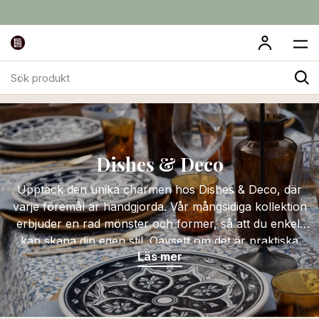
Sök
Dukade Bordet
Dishes & Deco
produkt
Dishes & Deco
Upptäck den unika charmen hos Dishes & Deco, där
varje föremål är handgjorda. Vår mångsidiga kollektion
erbjuder en rad mönster och former, så att du enkelt
kan skapa din egen stil. Oavsett om det är praktiska
Läs mer
köksartiklar eller dekorativa föremål, kombinerar varje
del funktionalitet med estetik. Den handgjorda
karaktären ger inte bara en känsla av äkthet utan
lägger också till en touch av hantverksskicklighet till din