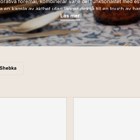
korativa föremål, kombinerar varje del funktionalitet med e
 en känsla av äkthet utan lägger också till en touch av hant
Läs mer
åt våra handgjorda skapelser berika ditt hem och spegla din p
Shebka