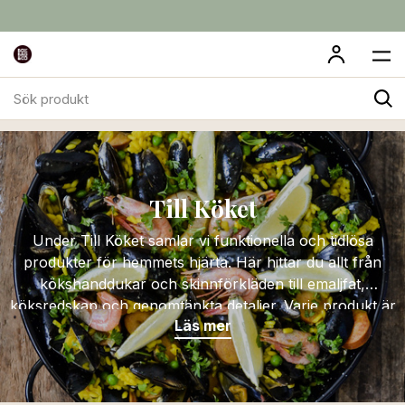
Sök
Till Köket
produkt
Till Köket
Under Till Köket samlar vi funktionella och tidlösa
produkter för hemmets hjärta. Här hittar du allt från
kökshanddukar och skinnförkläden till emaljfat,
köksredskap och genomtänkta detaljer. Varje produkt är
Läs mer
vald med fokus på kvalitet, hållbarhet och design – för
ett kök som fungerar lika bra till vardags som när det är
dags att bjuda in.